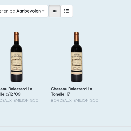
eren op
Aanbevolen
eau Balestard La
Chateau Balestard La
lle c/12 '09
Tonelle '17
EAUX, EMILION GCC
BORDEAUX, EMILION GCC