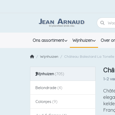
Ons assortiment
Wijnhuizen
Over o
Wijnhuizen
Château Balestard La Tonelle
Chât
Wijnhuizen
1-2
va
Belondrade
Châte
elega
Colonjes
kelde
Franç