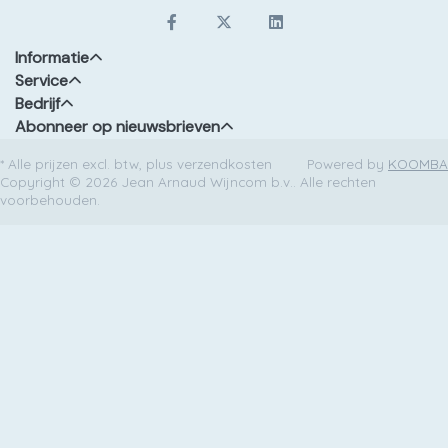
Informatie
Service
Bedrijf
Abonneer op nieuwsbrieven
* Alle prijzen excl. btw, plus verzendkosten
Powered by
KOOMBA
Copyright © 2026 Jean Arnaud Wijncom b.v.. Alle rechten
voorbehouden.