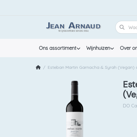
Ons assortiment
Wijnhuizen
Over o
Esteban Martin Garnacha & Syrah (Vegan) c
Est
(Ve
DO Ca