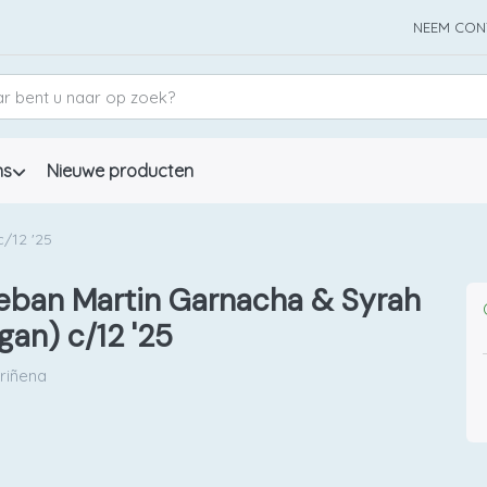
NEEM CON
ns
Nieuwe producten
/12 '25
eban Martin Garnacha & Syrah
gan) c/12 '25
riñena