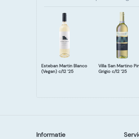
ge Old Soul
Esteban Martin Blanco
Villa San Martino Pi
nay c/12 '24
(Vegan) c/12 '25
Grigio c/12 '25
Informatie
Servi