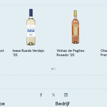
not
Isasa Rueda Verdejo
Vinhas de Pegões
Cha
'25
Rosado '25
Pre
ce
Bedrijf