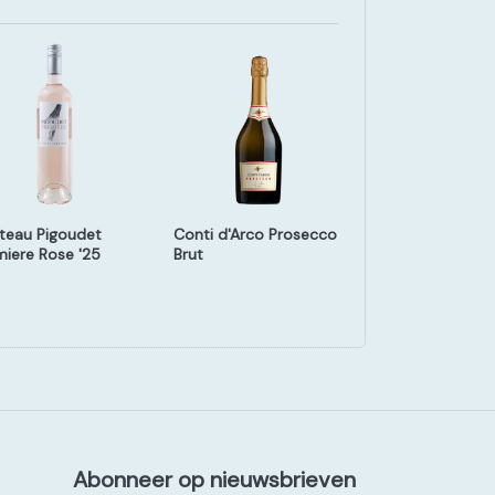
teau Pigoudet
Conti d'Arco Prosecco
Canals Nadal Ca
miere Rose '25
Brut
Abonneer op nieuwsbrieven