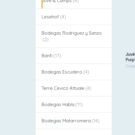
Juvé & Camps
Lesehof
Bodegas Rodriguez y Sanzo
Juvé
Banfi
Purp
'22
Corp
Bodegas Escudero
Terre Cevico Attuale
Bodegas Habla
Bodegas Matarromera