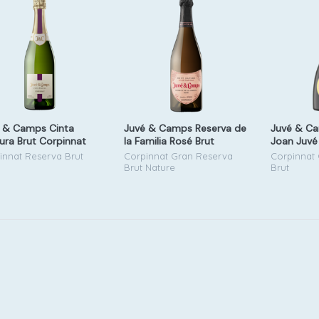
 & Camps Cinta
Juvé & Camps Reserva de
Juvé & Ca
ura Brut Corpinnat
la Familia Rosé Brut
Joan Juvé 
Nature '22
innat Reserva Brut
Corpinnat Gran Reserva
Corpinnat
Brut Nature
Brut