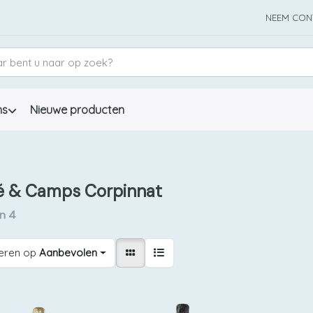
NEEM CON
ns
Nieuwe producten
é & Camps Corpinnat
an
4
eren op
Aanbevolen