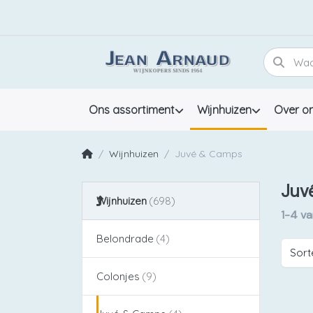
Ons assortiment
Wijnhuizen
Over o
Wijnhuizen
Juvé & Camps
Juv
Wijnhuizen
1-4
v
Belondrade
Sort
Colonjes