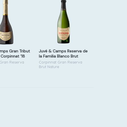
mps Gran Tribut
Juvé & Camps Reserva de
Corpinnat '18
la Familia Blanco Brut
Nature '21
 Gran Reserva
Corpinnat Gran Reserva
Brut Nature