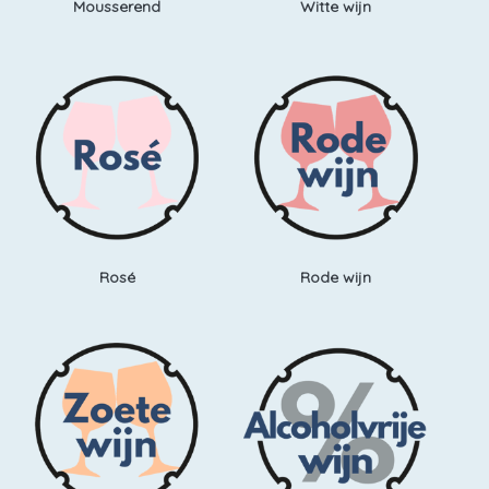
Mousserend
Witte wijn
Rosé
Rode wijn