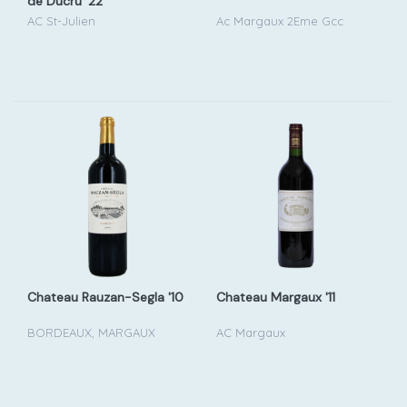
de Ducru '22
AC St-Julien
Ac Margaux 2Eme Gcc
Chateau Rauzan-Segla '10
Chateau Margaux '11
BORDEAUX, MARGAUX
AC Margaux