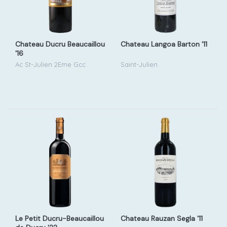
Chateau Ducru Beaucaillou
Chateau Langoa Barton '11
'16
Ac St-Julien 2Eme Gcc
Saint-Julien
Le Petit Ducru-Beaucaillou
Chateau Rauzan Segla '11