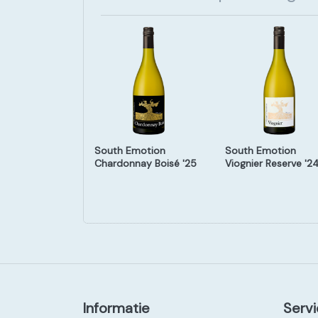
 Navarra '19
South Emotion
South Emotion
Chardonnay Boisé '25
Viognier Reserve '2
Informatie
Servi