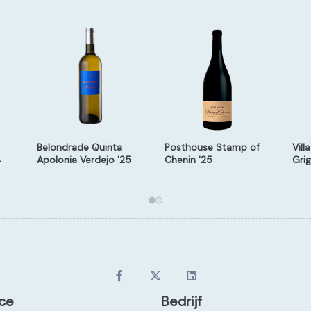
Belondrade Quinta
Posthouse Stamp of
Vill
4
Apolonia Verdejo '25
Chenin '25
Grig
c/12
ce
Bedrijf