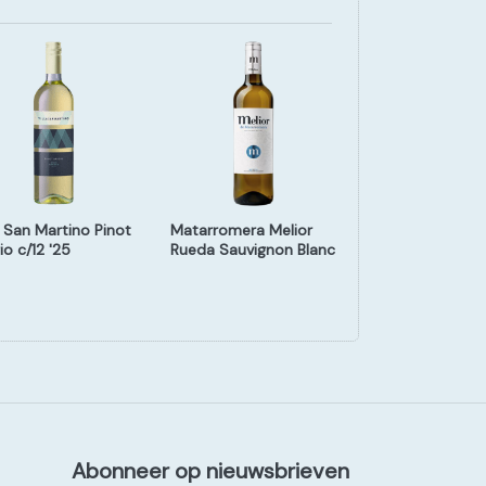
a San Martino Pinot
Matarromera Melior
Beauvignac
io c/12 '25
Rueda Sauvignon Blanc
Chardonnay '25
'24
Abonneer op nieuwsbrieven