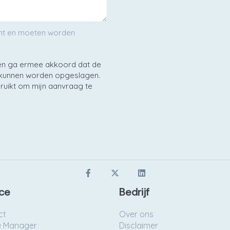
icht en moeten worden
en ga ermee akkoord dat de
h kunnen worden opgeslagen.
ruikt om mijn aanvraag te
ce
Bedrijf
ct
Over ons
e Manager
Disclaimer