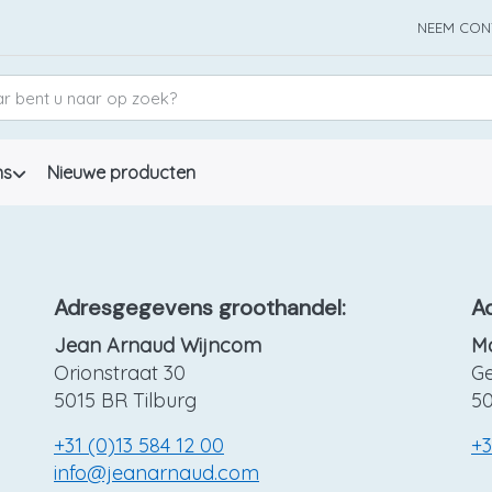
NEEM CON
ns
Nieuwe producten
Adresgegevens groothandel:
A
Jean Arnaud Wijncom
Ma
Orionstraat 30
G
5015 BR Tilburg
50
+31 (0)13 584 12 00
+3
info@jeanarnaud.com