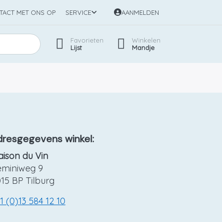
TACT MET ONS OP
SERVICE
AANMELDEN
Favorieten
Winkelen
Lijst
Mandje
dresgegevens winkel:
ison du Vin
eminiweg 9
15 BP Tilburg
1 (0)13 584 12 10