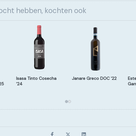
kocht hebben, kochten ook
Isasa Tinto Cosecha
Janare Greco DOC '22
Est
25
'24
Gar
(Veg