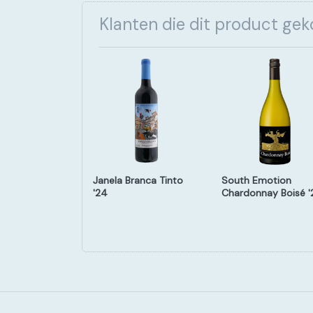
Klanten die dit product ge
Eliseo
Janela Branca Tinto
South Emotion
no Toro '21
'24
Chardonnay Boisé '