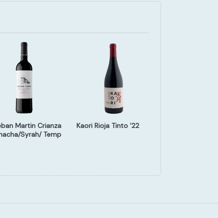
eban Martin Crianza
Kaori Rioja Tinto '22
Austo Oak
nacha/Syrah/ Temp
Chardonnay '24
an) c/12 '20