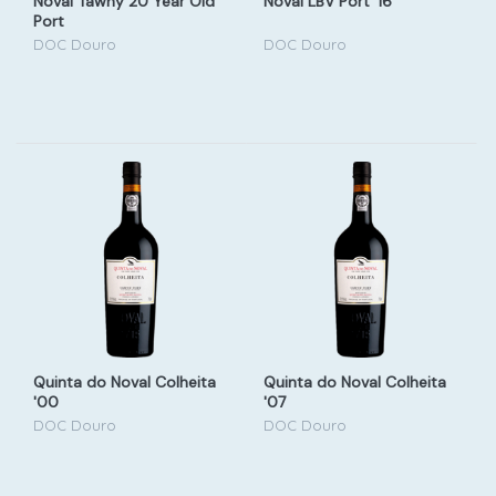
Noval Tawny 20 Year Old
Noval LBV Port '16
Port
DOC Douro
DOC Douro
Quinta do Noval Colheita
Quinta do Noval Colheita
'00
'07
DOC Douro
DOC Douro