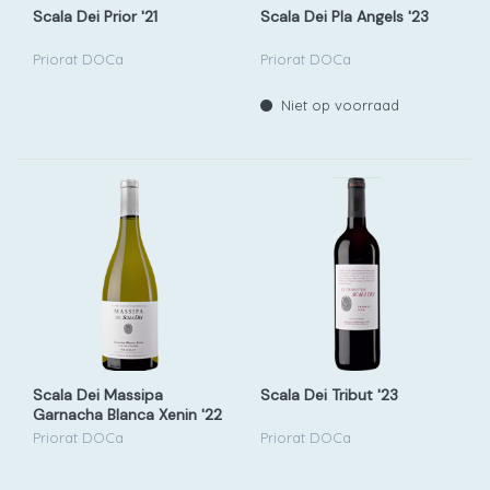
Scala Dei Prior '21
Scala Dei Pla Angels '23
Priorat DOCa
Priorat DOCa
Niet op voorraad
Scala Dei Massipa
Scala Dei Tribut '23
Garnacha Blanca Xenin '22
c/3
Priorat DOCa
Priorat DOCa