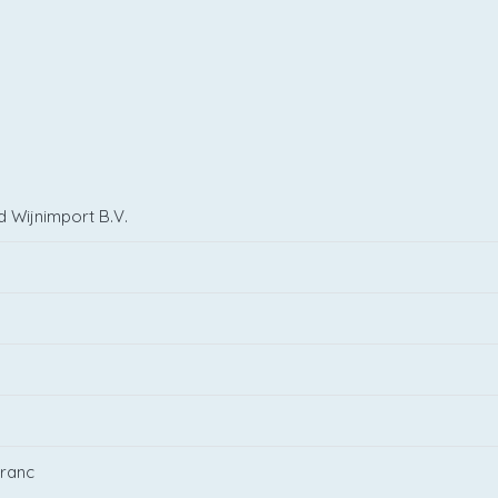
d Wijnimport B.V.
Franc