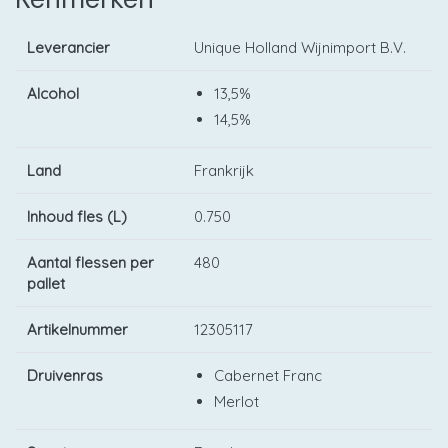
Leverancier
Unique Holland Wijnimport B.V.
Alcohol
13,5%
14,5%
Land
Frankrijk
Inhoud fles (L)
0.750
Aantal flessen per
480
pallet
Artikelnummer
12305117
Druivenras
Cabernet Franc
Merlot