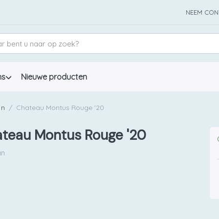
NEEM CON
ns
Nieuwe producten
jn
Chateau Montus Rouge '20
teau Montus Rouge '20
an