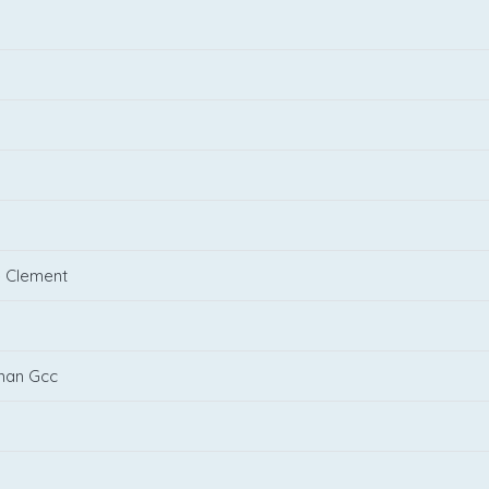
 Clement
nan Gcc