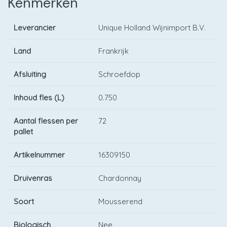
Kenmerken
Leverancier
Unique Holland Wijnimport B.V.
Land
Frankrijk
Afsluiting
Schroefdop
Inhoud fles (L)
0.750
Aantal flessen per
72
pallet
Artikelnummer
16309150
Druivenras
Chardonnay
Soort
Mousserend
Biologisch
Nee