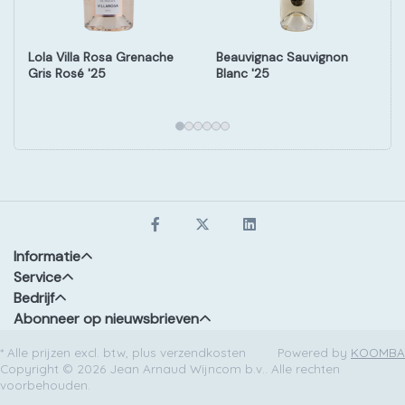
Lola Villa Rosa Grenache
Beauvignac Sauvignon
Gris Rosé '25
Blanc '25
Informatie
Service
Bedrijf
Abonneer op nieuwsbrieven
* Alle prijzen excl. btw, plus verzendkosten
Powered by
KOOMBA
Copyright © 2026 Jean Arnaud Wijncom b.v.. Alle rechten
voorbehouden.