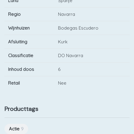
Land
Spanje
Regio
Navarra
Wijnhuizen
Bodegas Escudero
Afsluiting
Kurk
Classificatie
DO Navarra
Inhoud doos
6
Retail
Nee
Producttags
Actie
9