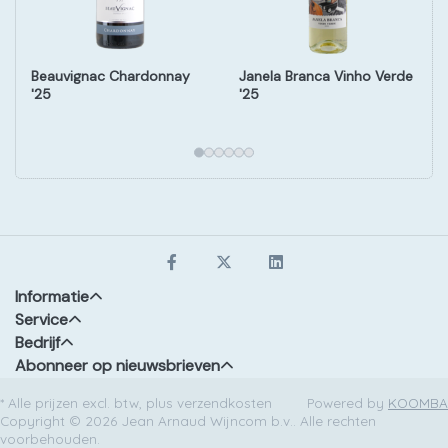
Beauvignac Chardonnay
Janela Branca Vinho Verde
'25
'25
Informatie
Service
Bedrijf
Abonneer op nieuwsbrieven
* Alle prijzen excl. btw, plus verzendkosten
Powered by
KOOMBA
Copyright © 2026 Jean Arnaud Wijncom b.v.. Alle rechten
voorbehouden.