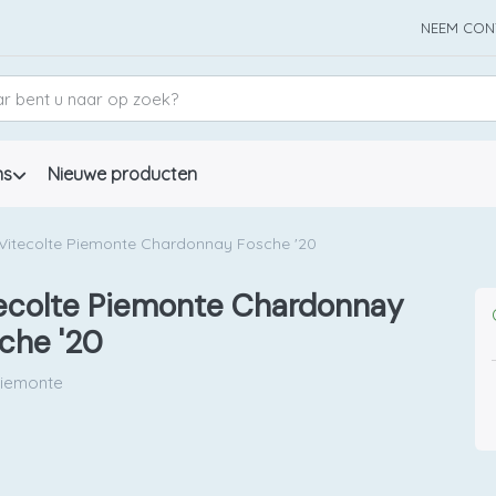
NEEM CON
ns
Nieuwe producten
Vitecolte Piemonte Chardonnay Fosche '20
ecolte Piemonte Chardonnay
che '20
iemonte