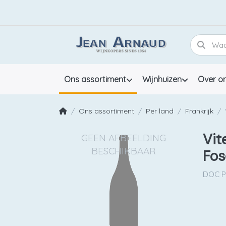
Ons assortiment
Wijnhuizen
Over o
Ons assortiment
Per land
Frankrijk
Vit
Fos
DOC P