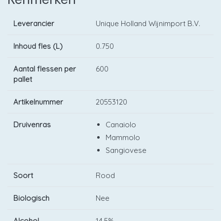
Leverancier
Unique Holland Wijnimport B.V.
Inhoud fles (L)
0.750
Aantal flessen per
600
pallet
Artikelnummer
20553120
Druivenras
Canaiolo
Mammolo
Sangiovese
Soort
Rood
Biologisch
Nee
Alcohol
14,5%