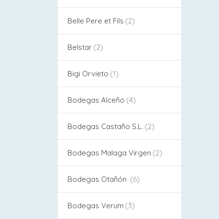
Belle Pere et Fils
Belstar
Bigi Orvieto
Bodegas Alceño​
Bodegas Castaño S.L.
Bodegas Malaga Virgen
Bodegas Otañón
Bodegas Verum