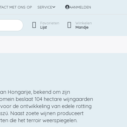
TACT MET ONS OP
SERVICE
AANMELDEN
Favorieten
Winkelen
Lijst
Mandje
van Hongarije, bekend om zijn
 domein beslaat 104 hectare wijngaarden
voor de ontwikkeling van edele rotting
 Aszú. Naast zoete wijnen produceert
en die het terroir weerspiegelen.