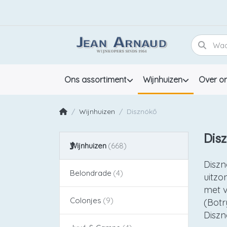
Ons assortiment
Wijnhuizen
Over o
Wijnhuizen
Disznókő
Dis
Wijnhuizen
Diszn
Belondrade
uitzo
met v
Colonjes
(Botr
Diszn