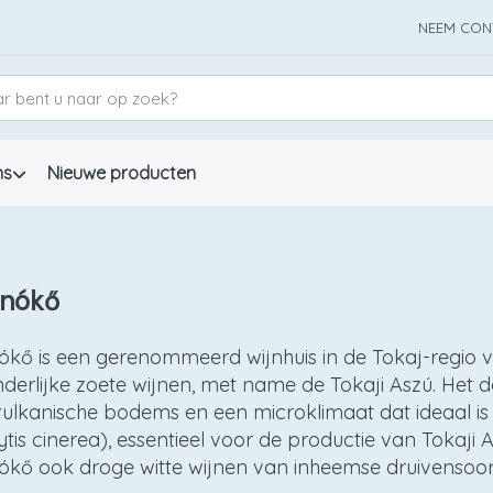
NEEM CON
ns
Nieuwe producten
znókő
ókő is een gerenommeerd wijnhuis in de Tokaj-regio 
nderlijke zoete wijnen, met name de Tokaji Aszú. Het
ulkanische bodems en een microklimaat dat ideaal is 
ytis cinerea), essentieel voor de productie van Tokaji
ókő ook droge witte wijnen van inheemse druivensoort