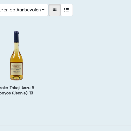
eren op
Aanbevolen
noko Tokaji Aszu 5
onyos (Jennie) '13
j