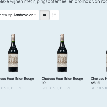
exe wijnen met rijpingspotentieel en aroma’s van rood
eren op
Aanbevolen
eau Haut Brion Rouge
Chateau Haut Brion Rouge
Chateau H
'10
c/3 '21
DEAUX, PESSAC
BORDEAUX, PESSAC
BORDEAUX