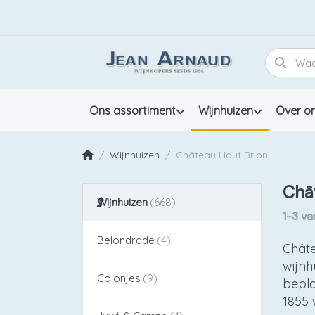
Ons assortiment
Wijnhuizen
Over o
Wijnhuizen
Château Haut Brion
Châ
Wijnhuizen
1-3
va
Belondrade
Châte
wijnh
Colonjes
bepla
1855 