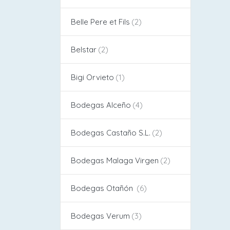
Belle Pere et Fils
Belstar
Bigi Orvieto
Bodegas Alceño​
Bodegas Castaño S.L.
Bodegas Malaga Virgen
Bodegas Otañón
Bodegas Verum