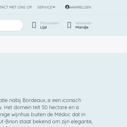
TACT MET ONS OP
SERVICE
AANMELDEN
Favorieten
Winkelen
Lijst
Mandje
ie nabij Bordeaux, is een iconisch
. Het domein telt 50 hectare en is
enige wijnhuis buiten de Médoc dat in
ut-Brion staat bekend om zijn elegante,