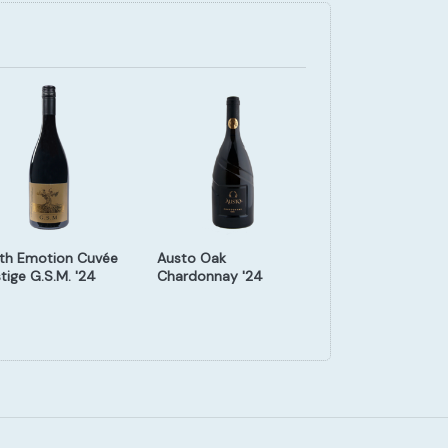
th Emotion Cuvée
Austo Oak
Oak Ridge Old S
tige G.S.M. '24
Chardonnay '24
Chardonnay c/12