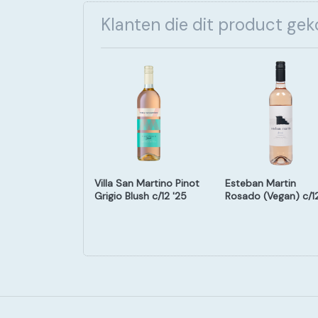
Klanten die dit product ge
e Colombette
Villa San Martino Pinot
Esteban Martin
5 c/12
Grigio Blush c/12 '25
Rosado (Vegan) c/1
'24