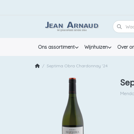
Ons assortiment
Wijnhuizen
Over o
Septima Obra Chardonnay '24
Sep
Mendo