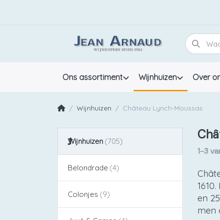
Ons assortiment
Wijnhuizen
Over o
Wijnhuizen
Château Lynch-Moussas
Châ
Wijnhuizen
1-3
va
Belondrade
Châte
1610.
Colonjes
en 25
men o