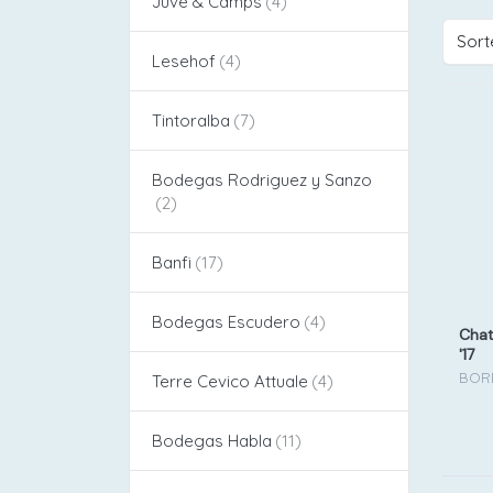
Juvé & Camps
Sort
Lesehof
Tintoralba
Bodegas Rodriguez y Sanzo
Banfi
Bodegas Escudero
Chat
'17
BORD
Terre Cevico Attuale
Bodegas Habla