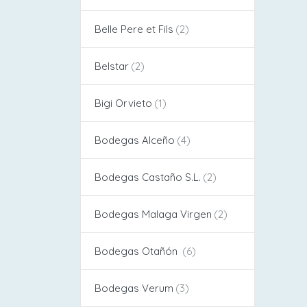
Belle Pere et Fils
Belstar
Bigi Orvieto
Bodegas Alceño​
Bodegas Castaño S.L.
Bodegas Malaga Virgen
Bodegas Otañón
Bodegas Verum