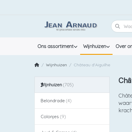
Ons assortiment
Wijnhuizen
Over o
Wijnhuizen
Château d'Aiguilhe
Chât
Wijnhuizen
Châte
Belondrade
waarv
krach
Colonjes