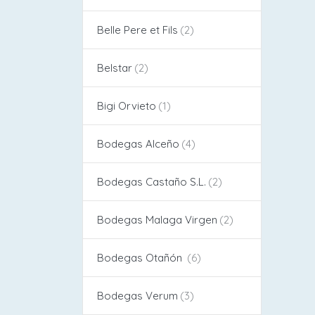
Belle Pere et Fils
Belstar
Bigi Orvieto
Bodegas Alceño​
Bodegas Castaño S.L.
Bodegas Malaga Virgen
Bodegas Otañón
Bodegas Verum