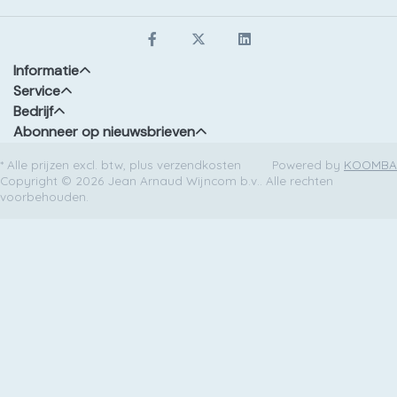
Informatie
Service
Bedrijf
Abonneer op nieuwsbrieven
* Alle prijzen excl. btw, plus verzendkosten
Powered by
KOOMBA
Copyright © 2026 Jean Arnaud Wijncom b.v.. Alle rechten
voorbehouden.